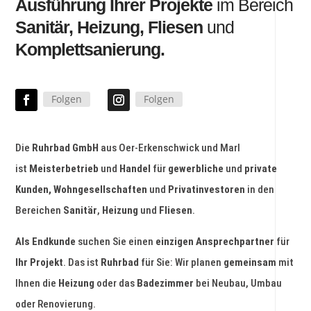
Ausführung Ihrer Projekte
im Bereich
Sanitär, Heizung,
Fliesen
und
Komplettsanierung.
Folgen
Folgen
Die
Ruhrbad GmbH
aus Oer-Erkenschwick und Marl
ist
Meisterbetrieb
und
Handel
für
gewerbliche
und
private
Kunden, Wohngesellschaften
und
Privatinvestoren
in den
Bereichen
Sanitär
,
Heizung
und
Fliesen
.
Als Endkunde
suchen Sie einen
einzigen Ansprechpartner
für
Ihr Projekt
. Das ist
Ruhrbad
für Sie: Wir planen
gemeinsam
mit
Ihnen die
Heizung
oder das
Badezimmer
bei Neubau, Umbau
oder Renovierung.