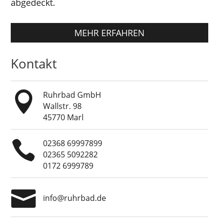
abgedeckt.
MEHR ERFAHREN
Kontakt

Ruhrbad GmbH
Wallstr. 98
45770 Marl

02368 69997899
02365 5092282
0172 6999789

info@ruhrbad.de