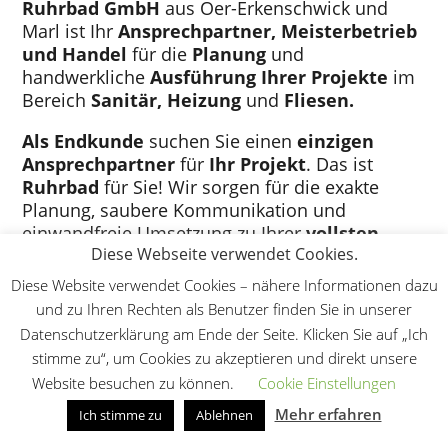
Ruhrbad GmbH
aus Oer-Erkenschwick und
Marl
ist Ihr
Ansprechpartner, Meisterbetrieb
und Handel
für die
Planung
und
handwerkliche
Ausführung Ihrer Projekte
im
Bereich
Sanitär, Heizung
und
Fliesen.
Als Endkunde
suchen Sie einen
einzigen
Ansprechpartner
für
Ihr Projekt
. Das ist
Ruhrbad
für Sie!
Wir sorgen für die exakte
Planung, saubere Kommunikation und
einwandfreie Umsetzung zu Ihrer
vollsten
Diese Webseite verwendet Cookies.
Zufriedenheit
. Der Materialeinkauf wird dabei
durch unseren hauseigenen
Großhandel
Diese Website verwendet Cookies – nähere Informationen dazu
abgedeckt.
und zu Ihren Rechten als Benutzer finden Sie in unserer
Datenschutzerklärung am Ende der Seite. Klicken Sie auf „Ich
stimme zu“, um Cookies zu akzeptieren und direkt unsere
MEHR ERFAHREN
Website besuchen zu können.
Cookie Einstellungen
Mehr erfahren
Ich stimme zu
Ablehnen
Kontakt